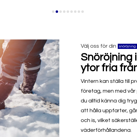
Välj oss för din
snöröjning 
Snöröjning i
ytor fria frå
Vintern kan ställa till
företag, men med vår 
du alltid känna dig tryg
att hålla uppfarter, g
och is, vilket säkerstä
väderförhållandena.