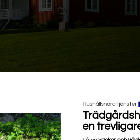
Hushållsnära tjänster
Trädgårdshj
en trevligar
Få en
vacker
och
väls