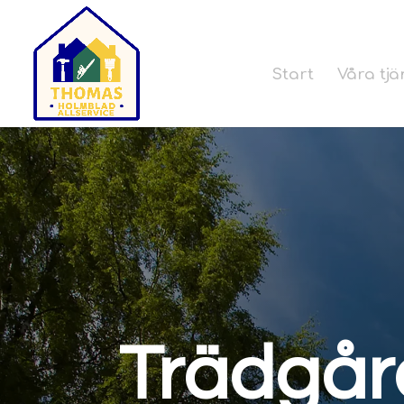
Start
Våra tjä
Trädgår