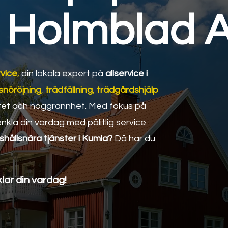
Holmblad Al
vice
,
din lokala expert på
allservice i
snöröjning
,
trädfällning
,
trädgårdshjälp
itet och noggrannhet. Med fokus på
nkla din vardag med pålitlig service.
shållsnära tjänster i Kumla?
Då har du
lar din vardag!