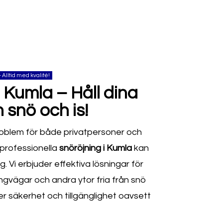
- Alltid med kvalité!
 Kumla – Håll dina
n snö och is!
 problem för både privatpersoner och
professionella
snöröjning i Kumla
kan
g. Vi erbjuder effektiva lösningar för
ångvägar och andra ytor fria från snö
ller säkerhet och tillgänglighet oavsett