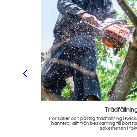
Trädgårdshjä
a på oss. Vi
Behöver du hjälp med att fixa trädgårde
 alltid med
tjänster som rensning, plantering och 
vacker och funktionell ut