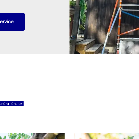
ervice
snära tjänster