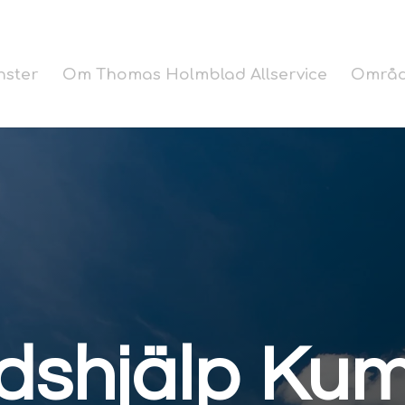
nster
Om Thomas Holmblad Allservice
Områ
dshjälp Kum