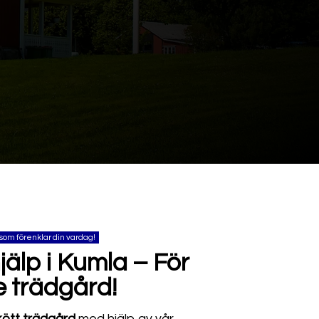
som förenklar din vardag!
älp i Kumla – För
e trädgård!
kött
trädgård
med hjälp av vår