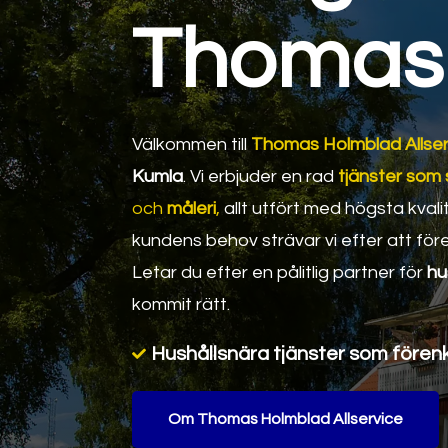
Thomas 
Välkommen till
Thomas Holmblad Allser
Kumla
. Vi erbjuder en rad
tjänster som
och
måleri
,
allt utfört med högsta kval
kundens behov strävar vi efter att före
Letar du efter en pålitlig partner för
hu
kommit rätt.
Hushållsnära tjänster som förenk

Om Thomas Holmblad Allservice