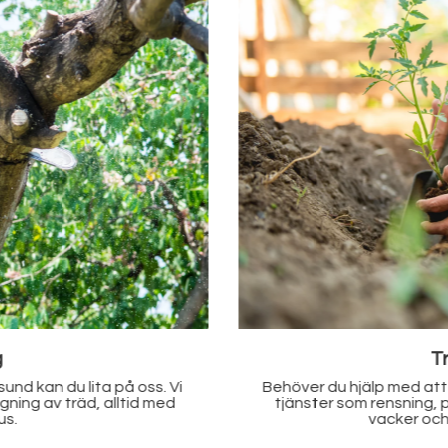
lp
Ge ditt hem eller din fas
n i Kvicksund? Vi erbjuder
Kvicksund. Vi tar hand om a
skötsel för att ge dig en
med res
omhusmiljö.