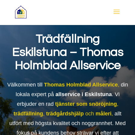
Trädfällning
Eskilstuna – Thomas
Holmblad Allservice
Välkommen till
Thomas Holmblad Allservice
,
din
lokala expert på
allservice i Eskilstuna
. Vi
erbjuder en rad
tjänster som
snöröjning
,
trädfällning
,
trädgårdshjälp
och
måleri
,
allt
utfört med högsta kvalitet och noggrannhet. Med
fokus på kundens behov strävar vi efter att