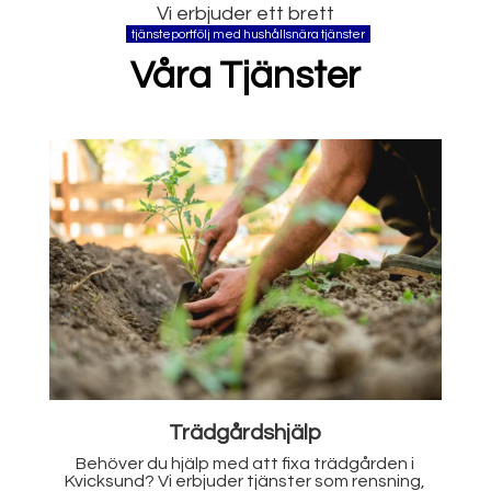
Vi erbjuder ett brett
tjänsteportfölj med hushållsnära tjänster
Våra Tjänster
Målning
Ge ditt hem eller din fastighet ett lyft med
,
våra måleritjänster i Kvicksund. Vi tar hand om