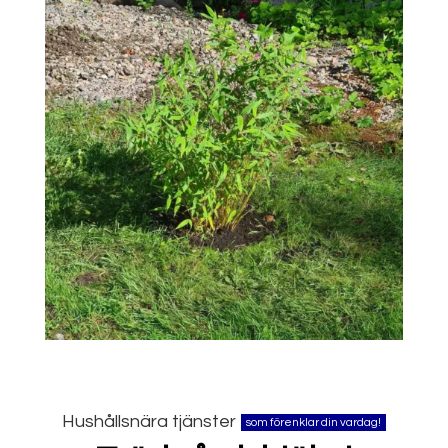
Hushållsnära tjänster
som förenklar din vardag!