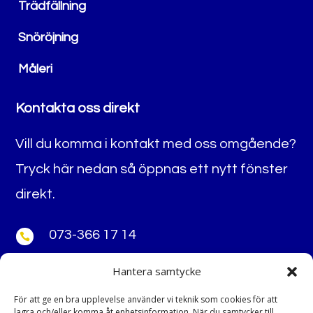
Trädfällning
Snöröjning
Måleri
Kontakta oss direkt
Vill du komma i kontakt med oss omgående?
Tryck här nedan så öppnas ett nytt fönster
direkt.
073-366 17 14

Hantera samtycke
thomasholmblad@gmail.com

För att ge en bra upplevelse använder vi teknik som cookies för att
lagra och/eller komma åt enhetsinformation. När du samtycker till