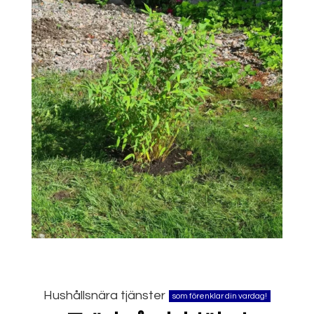
Hushållsnära tjänster
som förenklar din vardag!