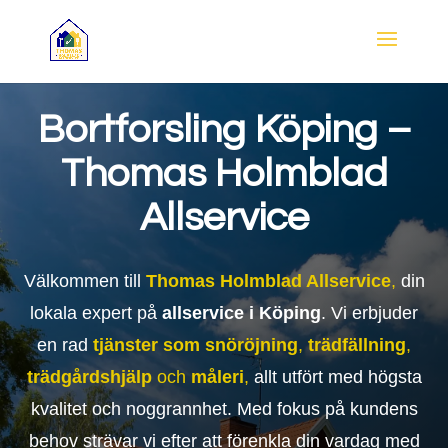
Bortforsling Köping –
Thomas Holmblad
Allservice
Välkommen till
Thomas Holmblad Allservice
,
din
lokala expert på
allservice i Köping
. Vi erbjuder
en rad
tjänster som
snöröjning
,
trädfällning
,
trädgårdshjälp
och
måleri
,
allt utfört med högsta
kvalitet och noggrannhet. Med fokus på kundens
behov strävar vi efter att förenkla din vardag med